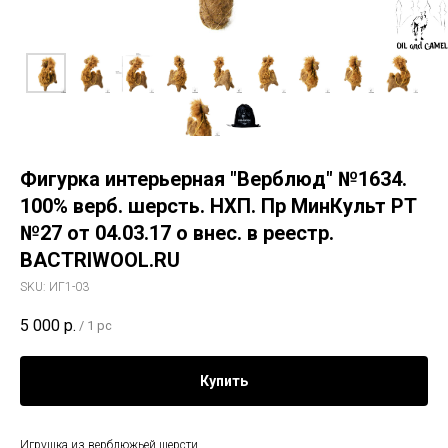
Фигурка интерьерная "Верблюд" №1634.
100% верб. шерсть. НХП. Пр МинКульт РТ
№27 от 04.03.17 о внес. в реестр.
BACTRIWOOL.RU
SKU:
ИГ1-03
5 000
р.
/
1 pc
Купить
Игрушка из верблюжьей шерсти.